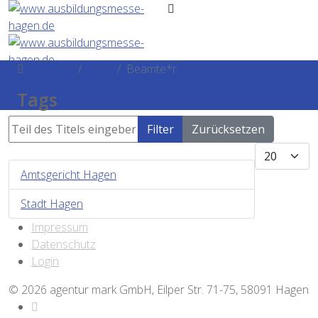
Startseite
Tags
Beamte*r
Tags
Teil des Titels eingeben
Filter
Zurücksetzen
Anzeige #
Amtsgericht Hagen
Stadt Hagen
Impressum
Datenschutz
Login
© 2026 agentur mark GmbH, Eilper Str. 71-75, 58091 Hagen