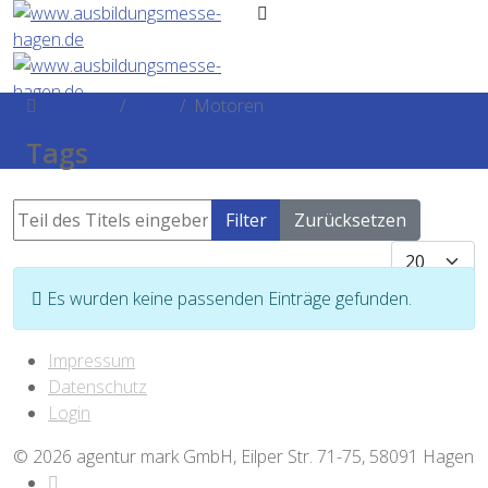
Startseite
Tags
Motoren
Tags
Teil des Titels eingeben
Filter
Zurücksetzen
Anzeige #
Information
Es wurden keine passenden Einträge gefunden.
Impressum
Datenschutz
Login
© 2026 agentur mark GmbH, Eilper Str. 71-75, 58091 Hagen