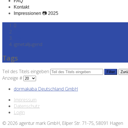
FAQ
Kontakt
Impressionen 📷 2025
Startseite
Tags
igmetalljugend
Tags
Teil des Titels eingeben
Filter
Zur
Anzeige #
dormakaba Deutschland GmbH
Impressum
Datenschutz
Login
© 2026 agentur mark GmbH, Eilper Str. 71-75, 58091 Hagen