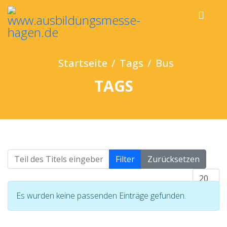
Startseite
Tags
Bus
TAGS
Teil des Titels eingeben
Filter
Zurücksetzen
Anzeige 
Information
Es wurden keine passenden Einträge gefunden.